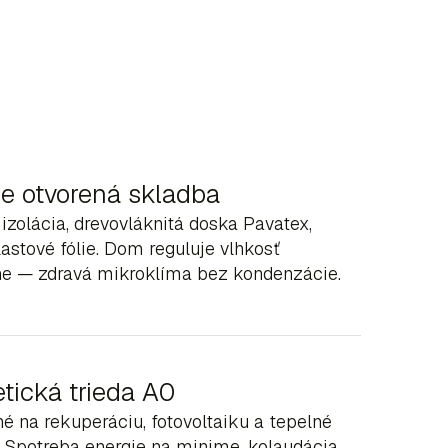
e otvorená skladba
izolácia, drevovláknitá doska Pavatex,
astové fólie. Dom reguluje vlhkosť
ne — zdravá mikroklíma bez kondenzácie.
tická trieda A0
é na rekuperáciu, fotovoltaiku a tepelné
. Spotreba energie na minime, kolaudácia