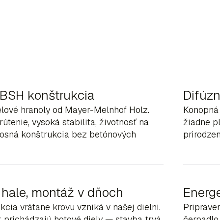
BSH konštrukcia
Difúzn
lové hranoly od Mayer-Melnhof Holz.
Konopná 
útenie, vysoká stabilita, životnosť na
žiadne pl
Nosná konštrukcia bez betónových
prirodze
 hale, montáž v dňoch
Energe
kcia vrátane krovu vzniká v našej dielni.
Pripraven
prichádzajú hotové diely — stavba trvá
čerpadlo