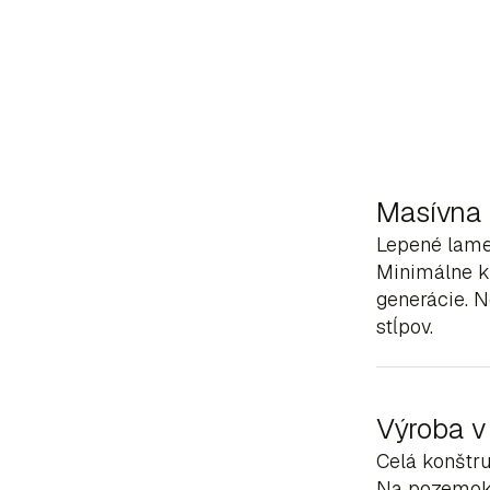
Masívna 
Lepené lame
Minimálne kr
generácie. 
stĺpov.
Výroba v
Celá konštru
Na pozemok 