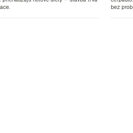
iace.
bez prob